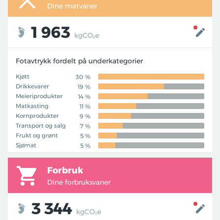
Dine matvaner
1 963
kgCO₂e
Fotavtrykk fordelt på underkategorier
Kjøtt
30 %
Drikkevarer
19 %
Meieriprodukter
14 %
Matkasting
11 %
Kornprodukter
9 %
Transport og salg
7 %
Frukt og grønt
5 %
Sjømat
5 %
Forbruk
Dine forbruksvaner
3 344
kgCO₂e