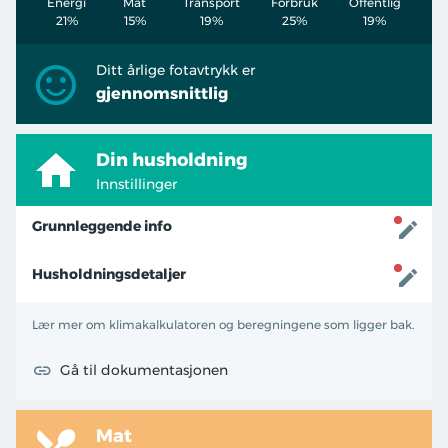
Energi
Mat
Transport
Forbruk
Offentlig
21%
15%
19%
25%
19%
Ditt årlige fotavtrykk er
gjennomsnittlig
Din husholdning
Innstillinger
Grunnleggende info
Husholdningsdetaljer
Lær mer om klimakalkulatoren og beregningene som ligger bak.
Gå til dokumentasjonen
Mat