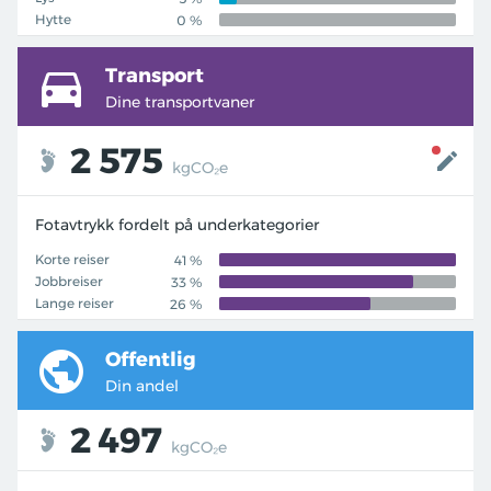
Hytte
0 %
Transport
Dine transportvaner
2 575
kgCO₂e
Fotavtrykk fordelt på underkategorier
Korte reiser
41 %
Jobbreiser
33 %
Lange reiser
26 %
Offentlig
Din andel
2 497
kgCO₂e