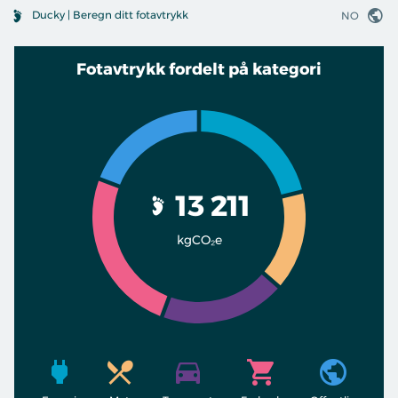
Ducky | Beregn ditt fotavtrykk
NO
Fotavtrykk fordelt på kategori
13 211
kgCO₂e