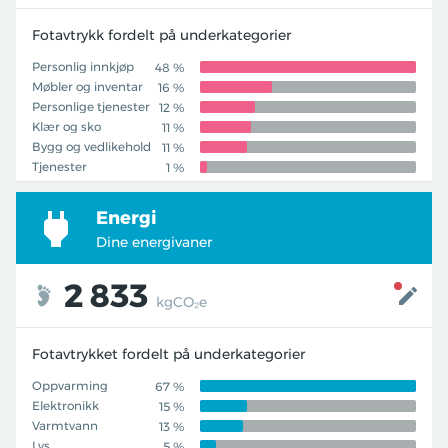
Fotavtrykk fordelt på underkategorier
Personlig innkjøp
48 %
Møbler og inventar
16 %
Personlige tjenester
12 %
Klær og sko
11 %
Bygg og vedlikehold
11 %
Tjenester
1 %
Energi
Dine energivaner
2 833
kgCO₂e
Fotavtrykket fordelt på underkategorier
Oppvarming
67 %
Elektronikk
15 %
Varmtvann
13 %
Lys
5 %